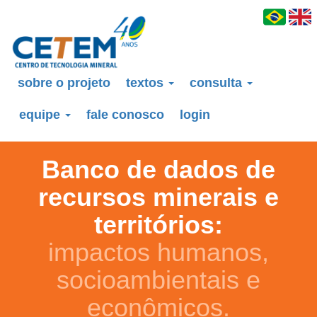
sobre o projeto
textos
consulta
equipe
fale conosco
login
Banco de dados de
recursos minerais e
territórios:
impactos humanos,
socioambientais e
econômicos.