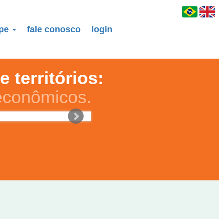
ipe
fale conosco
login
 territórios:
econômicos.