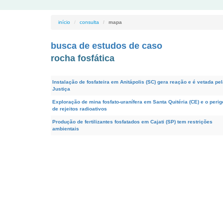
início
consulta
mapa
busca de estudos de caso
rocha fosfática
Instalação de fosfateira em Anitápolis (SC) gera reação e é vetada pe
Justiça
Exploração de mina fosfato-uranífera em Santa Quitéria (CE) e o perig
de rejeitos radioativos
Produção de fertilizantes fosfatados em Cajati (SP) tem restrições
ambientais