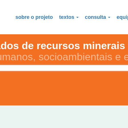
sobre o projeto
textos
consulta
equ
os de recursos minerais e
umanos, socioambientais e 