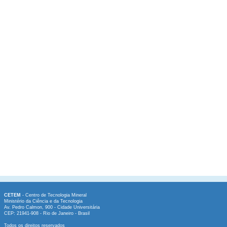
CETEM
- Centro de Tecnologia Mineral
Ministério da Ciência e da Tecnologia
Av. Pedro Calmon, 900 - Cidade Universitária
CEP: 21941-908 - Rio de Janeiro - Brasil
Todos os direitos reservados